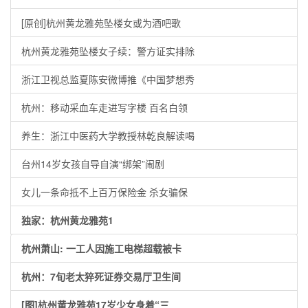
[原创]杭州黄龙雅苑坠楼女或为酒吧歌
杭州黄龙雅苑坠楼女子续：警方证实排除
浙江卫视总监夏陈安微博推《中国梦想秀
杭州：移动采血车走进写字楼 百名白领
养生：浙江中医药大学教授林乾良解读喝
台州14岁女孩自导自演“绑架”闹剧
女儿一条命抵不上百万保险金 杀女骗保
独家：杭州黄龙雅苑1
杭州萧山: 一工人因施工电梯超载被卡
杭州：7旬老太猝死证券交易厅卫生间
[图]杭州黄龙雅苑17岁少女身着“三