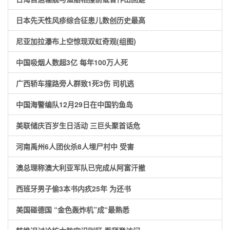
日本先天性风疹综合征患儿数创历史最高
尼亚加拉瀑布上空惊现双虹奇观(组图)
中国吸烟人数超3亿 每年100万人死
广西轿车撞路旁人群致1死3伤 司机逃
中国海警编队12月29日在中国钓鱼岛
美联储庆百岁生日活动 三巨头聚首话危
河南禹州6人团伙杀8人埋尸村中 受害
澳总理称澳大利亚军队已完成从阿富汗撤
西班牙男子偷3本书内疚25年 为还书
美国碰德国 “金色轰炸机”成“最熟悉