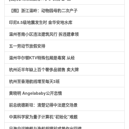
【图】浙江温岭：动物园母豹二次产子
印尼8.5级地震发生时 金华安地水库
温州苍南小区违法建筑风行 拆违建拿领
五一劳动节放假安排
温州华尔顿KTV特殊包厢是毒窝 从经
杭州近半年缺上百个奢侈品销售 卖大牌
杭州至香港航线增至每天3班
黄晓明 Angelababy公开恋情
前总统德斯坦：清楚记得中法建交场景
中美科学家为量子计算机“初始化”难题
日海自运输舰与渔船相撞前或曾作出回避