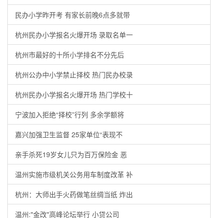
民办小学昨开考 有家长前晚6点多就带
杭州民办小学报名火爆开场 录取名单一
杭州市最好的十所小学排名不分先后
杭州公办中小学禁止择校 热门民办校录
杭州民办小学报名火爆开场 热门学校十
宁波加入拒绝“择校”行列 多余学额将
嘉兴加强卫生监督 25家单位“表现不
亲手杀死19岁女儿只为百万保险金 恶
温州实施市级机关公务用车制度改革 补
杭州：大师出手火药做笔丝绸当纸 炸出
温州:"金改"高峰论坛举行 小贷公司