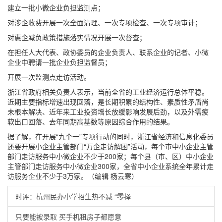
建立一批小微企业负担监测点；
对涉企收费开展一次全面清理、一次专项检查、一次专项审计；
对惠企减负政策措施落实情况开展一次督查；
在担任人大代表、政协委员的企业负责人、联系企业的记者、小微
企业中聘请一批企业负担监督员；
开展一次监测点走访活动。
浙江省政府相关负责人表示，当前全省的工业经济运行总体平稳。
近期主要指标增速出现回落，是长期积累的结构性、素质性矛盾尚
未根本解决、近年来工业投资增长放缓影响发展后劲，以及外需疲
软出口回落、去年同期高基数等原因综合作用的结果。
据了解，在开展“九个一”专项行动的同时，浙江省经济和信息化委员
还要开展小企业主管部门“万企走访解困”活动，每个市中小企业主管
部门走访服务中小微企业不少于200家；每个县（市、区）中小企业
主管部门走访服务中小微企业300家，全省中小企业系统全年累计走
访服务企业不少于3万家。（编辑 杨云寒）
时评：杭州民办小学招生热不减 “零择
只要能被录取 买手机租房子都愿意