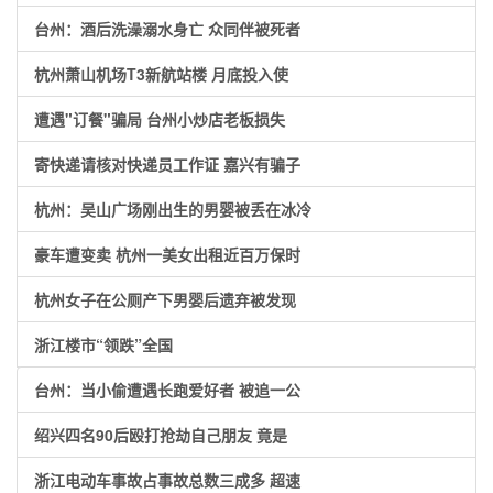
台州：酒后洗澡溺水身亡 众同伴被死者
杭州萧山机场T3新航站楼 月底投入使
遭遇"订餐"骗局 台州小炒店老板损失
寄快递请核对快递员工作证 嘉兴有骗子
杭州：吴山广场刚出生的男婴被丢在冰冷
豪车遭变卖 杭州一美女出租近百万保时
杭州女子在公厕产下男婴后遗弃被发现
浙江楼市“领跌”全国
台州：当小偷遭遇长跑爱好者 被追一公
绍兴四名90后殴打抢劫自己朋友 竟是
浙江电动车事故占事故总数三成多 超速