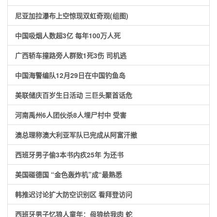
尼亚加拉瀑布上空惊现双虹奇观(组图)
中国吸烟人数超3亿 每年100万人死
广西轿车撞路旁人群致1死3伤 司机逃
中国海警编队12月29日在中国钓鱼岛
美联储庆百岁生日活动 三巨头聚首话危
河南禹州6人团伙杀8人埋尸村中 受害
澳总理称澳大利亚军队已完成从阿富汗撤
西班牙男子偷3本书内疚25年 为还书
美国碰德国 “金色轰炸机”成“最熟悉
韩推迟讨论扩大防空识别区 看拜登访问
西班牙男子忆狼人童年：母狼给我肉 蛇