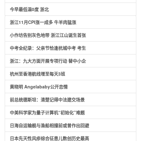
今早最低温0度 浙北
浙江11月CPI涨一成多 牛羊肉猛涨
小作坊告别灰色地带 浙江江山诞生首张
中考全纪录：父亲节恰逢杭城中考 考生
浙江：九大方面开展专项行动 替中小企
杭州至香港航线增至每天3班
黄晓明 Angelababy公开恋情
前总统德斯坦：清楚记得中法建交场景
中美科学家为量子计算机“初始化”难题
日海自运输舰与渔船相撞前或曾作出回避
日本先天性风疹综合征患儿数创历史最高