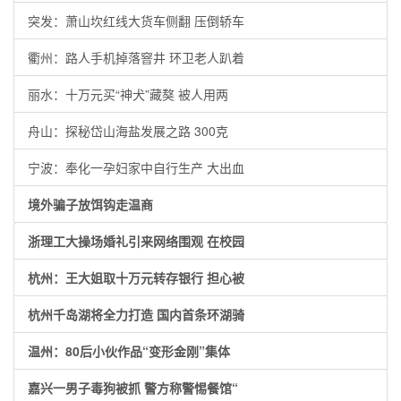
突发：萧山坎红线大货车侧翻 压倒轿车
衢州：路人手机掉落窨井 环卫老人趴着
丽水：十万元买“神犬”藏獒 被人用两
舟山：探秘岱山海盐发展之路 300克
宁波：奉化一孕妇家中自行生产 大出血
境外骗子放饵钩走温商
浙理工大操场婚礼引来网络围观 在校园
杭州：王大姐取十万元转存银行 担心被
杭州千岛湖将全力打造 国内首条环湖骑
温州：80后小伙作品“变形金刚”集体
嘉兴一男子毒狗被抓 警方称警惕餐馆“