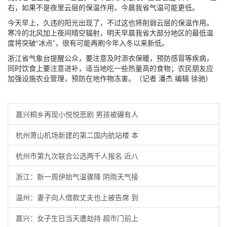
右，如果不是夜里云层的保温作用，今晨我省气温可能更低。
今天早上，久违的阳光出现了，不过这也将削弱云层的保温作用。
寒冷的北风加上夜间晴空辐射，明天早晨我省大部分地区的最低温
度将突破“冰点”，很有可能再刷今年入冬以来新低。
浙江省气象台提醒公众，要注意及时添衣保暖，预防感冒等疾病，
同时饮食上要注意进补，适当地吃一些热量高的食物；农民朋友应
加强设施农业管理，预防在地作物冻害。（记者 潘杰 编辑 徐驰）
嘉兴桐乡再现小悦悦悲剧 男孩被碾有人
杭州萧山机场新建的第二国内航站楼 本
杭州市第九次联合公选两千人报名 近八
浙江：新一周伊始气温骤降 阴雨天气接
温州：妻子向人借款丈夫也上被告席 到
嘉兴：女子生日当天遭劫持 超市门前上