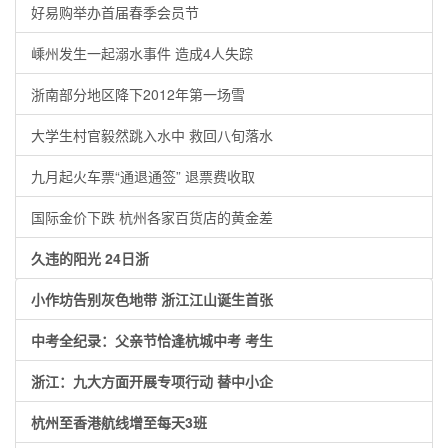
好易购举办首届春季会员节
嵊州发生一起溺水事件 造成4人失踪
浙南部分地区降下2012年第一场雪
大学生村官毅然跳入水中 救回八旬落水
九月起火车票“通退通签” 退票费收取
国际金价下跌 杭州各家百货店的黄金差
久违的阳光 24日浙
小作坊告别灰色地带 浙江江山诞生首张
中考全纪录：父亲节恰逢杭城中考 考生
浙江：九大方面开展专项行动 替中小企
杭州至香港航线增至每天3班