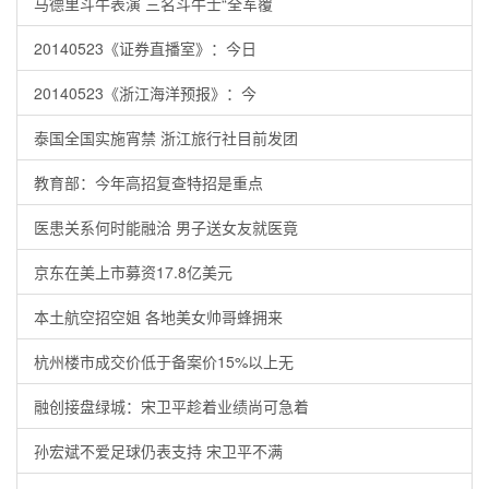
马德里斗牛表演 三名斗牛士“全军覆
20140523《证券直播室》：今日
20140523《浙江海洋预报》：今
泰国全国实施宵禁 浙江旅行社目前发团
教育部：今年高招复查特招是重点
医患关系何时能融洽 男子送女友就医竟
京东在美上市募资17.8亿美元
本土航空招空姐 各地美女帅哥蜂拥来
杭州楼市成交价低于备案价15%以上无
融创接盘绿城：宋卫平趁着业绩尚可急着
孙宏斌不爱足球仍表支持 宋卫平不满