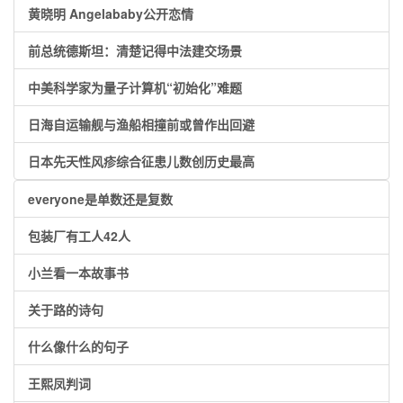
黄晓明 Angelababy公开恋情
前总统德斯坦：清楚记得中法建交场景
中美科学家为量子计算机“初始化”难题
日海自运输舰与渔船相撞前或曾作出回避
日本先天性风疹综合征患儿数创历史最高
everyone是单数还是复数
包装厂有工人42人
小兰看一本故事书
关于路的诗句
什么像什么的句子
王熙凤判词