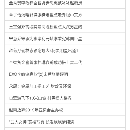
金秀贤李敏镐全智贤尹恩惠范冰冰赵薇想
章子怡汤唯舒淇张梓琳盘点老外眼中东方
王宝强郑钧段奕宏高晓松盘点大叔男星的
宋慧乔宋承宪李孝利元斌李秉宪韩国巨星
赵薇孙俪林志颖谢娜大s何炅明星出道1
全智贤金喜善张梓琳袁莉成功搭上富二代
EXO李敏镐鹿晗f(x)宋茜张根硕明
永康：金属加工提工艺 增效又环保
自驾游飞下10米山坡 村民搭人梯救
越南放弃2019年亚运会主办权
“武大女神”赏樱写真 长发飘飘清纯淡