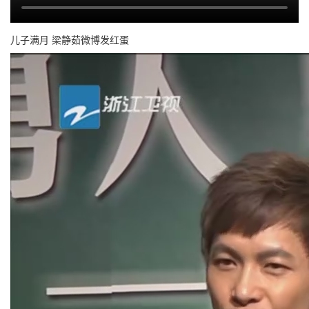
儿子满月 梁静茹微博发红蛋