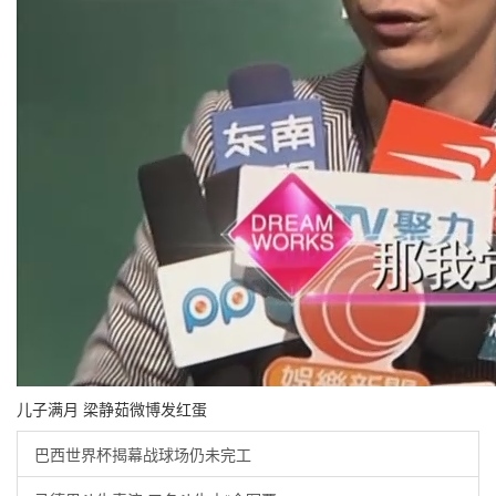
儿子满月 梁静茹微博发红蛋
巴西世界杯揭幕战球场仍未完工