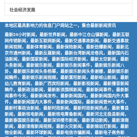
社会经济发展
本地区最具影响力的信息门户网站之一，集合最新新闻资讯
最新24小时新闻，最新世界新闻，最新中江仓山镇新闻，最新互联
网传销新闻，最新互联网新闻，最新交通事故新闻，最新交通事故
新闻视频，最新体育新闻，最新保险新闻，最新劲爆新闻，最新北
京市通州新闻，最新反腐新闻，最新台湾新闻龙卷风，最新国内石
油新闻，最新国家新闻，最新国际经济新闻，最新太空新闻，最新
头条新闻，最新娱乐新闻，最新娱乐新闻事件，最新娱乐新闻八
卦，最新娱乐新闻头条杨幂，最新娱乐新闻头条谢娜，最新娱乐新
闻稿件，最新娱乐新闻视频，最新富阳新闻，最新岐山新闻，最新
幼儿教育新闻，最新广西宾阳新闻，最新影视新闻，最新播音新闻
稿件，最新政治新闻，最新新浪围棋新闻，最新新闻事件，最新新
闻事件今天，最新新闻发布，最新新闻国内，最新新闻国内外大事
件，最新新闻国内大事件，最新新闻国际，最新新闻晋州大事件，
最新时事政治新闻，最新时政新闻，最新时政新闻热点，最新曹县
新闻，最新核电新闻，最新核电筹备新闻，最新河北无极县新闻，
最新泰国娱乐新闻，最新深圳楼市新闻，最新滚动新闻，最新滦南
新闻，最新滦南新闻视频，最新火灾新闻，最新熔岩灯新闻，最新
物业新闻，最新环球新闻，最新电信诈骗新闻，最新电子商务新