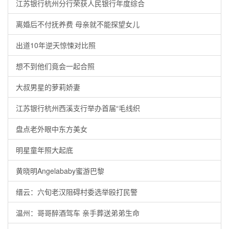
江苏银行杭州分行荣获人民银行年度综合
离婚后不付抚养费 母亲就不能探望女儿
出道10年逆天惊悚对比照
想不到他们竟会一起合照
大叔男星的萝莉娇妻
江苏银行杭州西溪支行举办首届“毛线织
盘点老外眼中东方美女
明星童年照大起底
黄晓明Angelababy蜜游巴黎
缙云：六旬老汉阻碍村委选举殴打民警
温州：哥哥醉酒驾车 亲手葬送弟弟生命