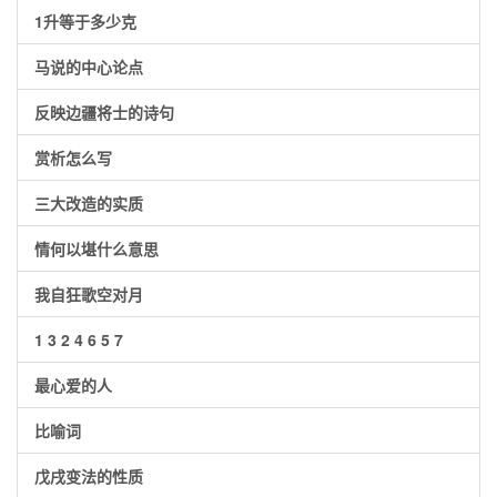
1升等于多少克
马说的中心论点
反映边疆将士的诗句
赏析怎么写
三大改造的实质
情何以堪什么意思
我自狂歌空对月
1 3 2 4 6 5 7
最心爱的人
比喻词
戊戌变法的性质